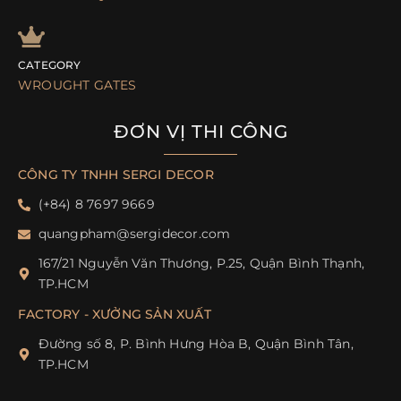
CATEGORY
WROUGHT GATES
ĐƠN VỊ THI CÔNG
CÔNG TY TNHH SERGI DECOR
(+84) 8 7697 9669
@mahpgnauq
moc.rocedigres
167/21 Nguyễn Văn Thương, P.25, Quận Bình Thạnh,
TP.HCM
FACTORY - XƯỞNG SẢN XUẤT
Đường số 8, P. Bình Hưng Hòa B, Quận Bình Tân,
TP.HCM