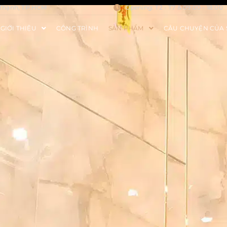
 Thạnh, TP.HCM
Opening: T2 - T7 & 09:00 - 18:00
GIỚI THIỆU
CÔNG TRÌNH
SẢN PHẨM
CÂU CHUYỆN CỦA 