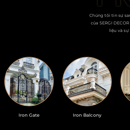
Chúng tôi tin sự s
của SERGI DECOR l
liệu và s
Iron Gate
Iron Balcony