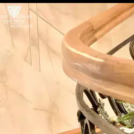
SERGI
LIÊN HỆ
NGÔN NGỮ