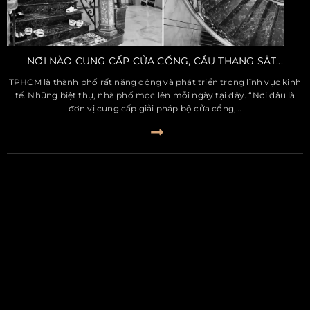
NƠI NÀO CUNG CẤP CỬA CỔNG, CẦU THANG SẮT...
TPHCM là thành phố rất năng động và phát triển trong lĩnh vực kinh
tế. Những biệt thự, nhà phố mọc lên mỗi ngày tại đây. “Nơi đâu là
đơn vị cung cấp giải pháp bộ cửa cổng,…
SERGI DECOR
Tận hưởng ngôi nhà mang trọn vẹn giá trị
kiến trúc & nghệ thuật