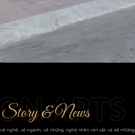
RON ARTS
Story & News
về nghề, về ngành, về những nghệ nhân rèn sắt và kể những