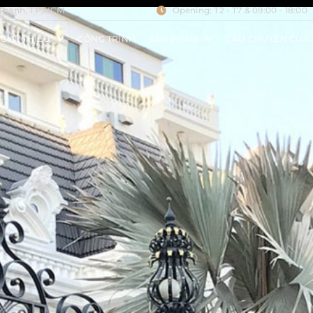
 Thạnh, TP.HCM
Opening: T2 - T7 & 09:00 - 18:00
GIỚI THIỆU
CÔNG TRÌNH
SẢN PHẨM
CÂU CHUYỆN CỦA 