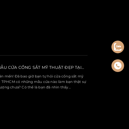
U CỬA CỔNG SẮT MỸ THUẬT ĐẸP TẠI...
ân mến! Đã bao giờ bạn tự hỏi cửa cổng sắt mỹ
ại TPHCM có những mẫu cửa nào làm bạn thật sự
tượng chưa? Có thể là bạn đã nhìn thấy…