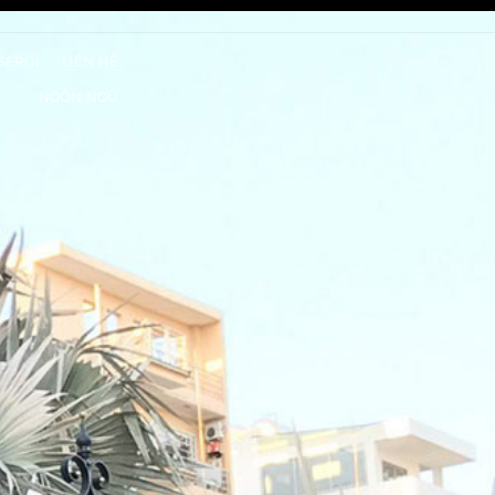
SERGI
LIÊN HỆ
NGÔN NGỮ