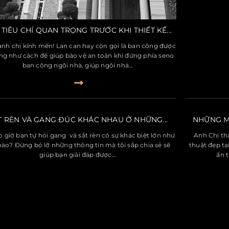
 TIÊU CHÍ QUAN TRỌNG TRƯỚC KHI THIẾT KẾ...
nh chị kính mến! Lan can hay còn gọi là ban công được
ng như cách để giúp bào vệ an toàn khi đứng phía seno
ban công ngôi nhà, giúp ngôi nhà…
T RÈN VÀ GANG ĐÚC KHÁC NHAU Ở NHỮNG...
NHỮNG MẪ
 giờ bạn tự hỏi gang và sắt rèn có sự khác biệt lớn như
Anh Chị th
nào? Đừng bỏ lỡ những thông tin mà tôi sắp chia sẻ sẽ
thuật đẹp t
giúp bạn giải đáp được…
ấn 