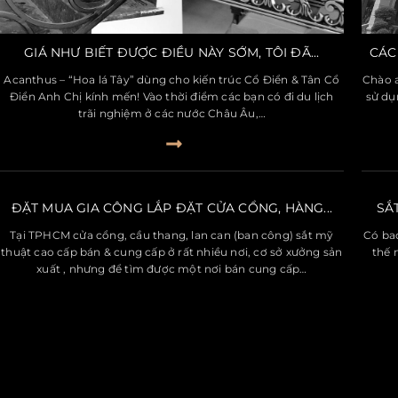
GIÁ NHƯ BIẾT ĐƯỢC ĐIỀU NÀY SỚM, TÔI ĐÃ...
CÁC
Acanthus – “Hoa lá Tây” dùng cho kiến trúc Cổ Điển & Tân Cổ
Chào a
Điển Anh Chị kính mến! Vào thời điểm các bạn có đi du lịch
sử dụ
trãi nghiệm ở các nước Châu Âu,…
ĐẶT MUA GIA CÔNG LẮP ĐẶT CỬA CỔNG, HÀNG...
SẮ
Tại TPHCM cửa cổng, cầu thang, lan can (ban công) sắt mỹ
Có bao
thuật cao cấp bán & cung cấp ở rất nhiều nơi, cơ sở xưởng sản
thế 
xuất , nhưng để tìm được một nơi bán cung cấp…