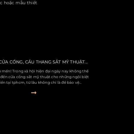
úc hoặc mẫu thiết
CỬA CỔNG, CẦU THANG SẮT MỸ THUẬT...
h mến! Trong xã hội hiện đại ngày nay không thể
đến cửa cổng sắt mỹ thuật cho những ngôi biệt
iển tại tphcm, từ lâu không chỉ là để bảo vệ…