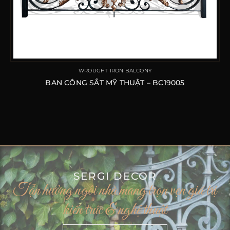
WROUGHT IRON BALCONY
BAN CÔNG SẮT MỸ THUẬT – BC19005
SERGI DECOR
Tận hưởng ngôi nhà mang trọn vẹn giá trị
kiến trúc & nghệ thuật