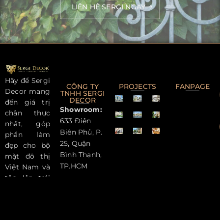
LIÊN HỆ SERGI NGAY
Hãy để Sergi
CÔNG TY
PROJECTS
FANPAGE
Decor mang
TNHH SERGI
DECOR
đến giá trị
Showroom:
chân thực
633 Điện
nhất, góp
Biên Phủ, P.
phần làm
25, Quận
đẹp cho bộ
Bình Thạnh,
mặt đô thị
TP.HCM
Việt Nam và
tôn lên trái
Factory:
tim cho
A4/32H Tổ
ngôi nhà
10 – Ấp 1, Xã
bạn!