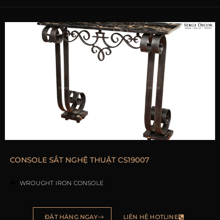
CONSOLE SẮT NGHỆ THUẬT CS19007
WROUGHT IRON CONSOLE
ĐẶT HÀNG NGAY
LIÊN HỆ HOTLINE