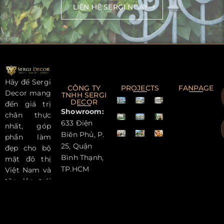
LIÊN HỆ SERGI NGAY
Hãy để Sergi
CÔNG TY
PROJECTS
FANPAGE
Decor mang
TNHH SERGI
DECOR
đến giá trị
Showroom:
chân thực
633 Điện
nhất, góp
Biên Phủ, P.
phần làm
25, Quận
đẹp cho bộ
Bình Thạnh,
mặt đô thị
TP.HCM
Việt Nam và
tôn lên trái
Factory:
tim cho
A4/32H Tổ
ngôi nhà
10 – Ấp 1, Xã
bạn!