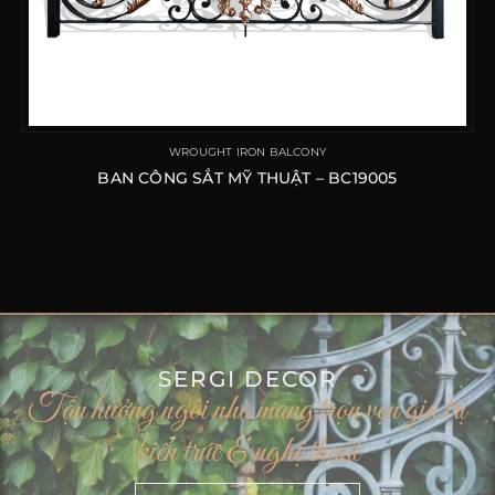
WROUGHT IRON BALCONY
BAN CÔNG SẮT MỸ THUẬT – BC19005
SERGI DECOR
Tận hưởng ngôi nhà mang trọn vẹn giá trị
kiến trúc & nghệ thuật