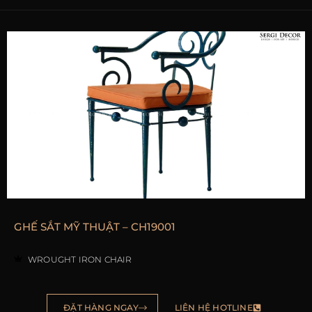
GHẾ SẮT MỸ THUẬT – CH19001
WROUGHT IRON CHAIR
ĐẶT HÀNG NGAY
LIÊN HỆ HOTLINE