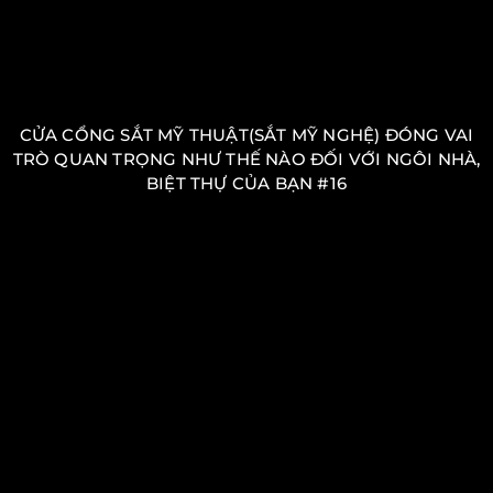
CỬA CỔNG SẮT MỸ THUẬT(SẮT MỸ NGHỆ) ĐÓNG VAI
TRÒ QUAN TRỌNG NHƯ THẾ NÀO ĐỐI VỚI NGÔI NHÀ,
BIỆT THỰ CỦA BẠN #16