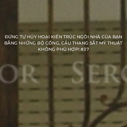
ĐỪNG TỰ HỦY HOẠI KIẾN TRÚC NGÔI NHÀ CỦA BẠN
BẰNG NHỮNG BỘ CỔNG, CẦU THANG SẮT MỸ THUẬT
KHÔNG PHÙ HỢP! #37