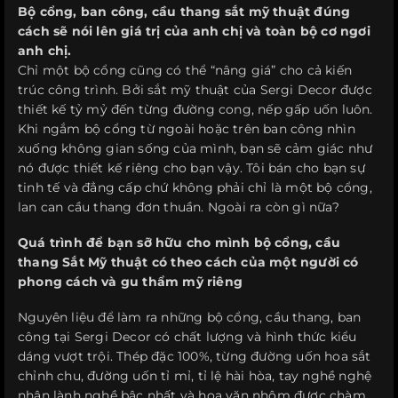
Bộ cổng, ban công, cầu thang sắt mỹ thuật đúng
cách sẽ nói lên giá trị của anh chị và toàn bộ cơ ngơi
anh chị.
Chỉ một bộ cổng cũng có thể “nâng giá” cho cả kiến
trúc công trình. Bởi sắt mỹ thuật của Sergi Decor được
thiết kế tỷ mỷ đến từng đường cong, nếp gấp uốn luôn.
Khi ngắm bộ cổng từ ngoài hoặc trên ban công nhìn
xuống không gian sống của mình, bạn sẽ cảm giác như
nó được thiết kế riêng cho bạn vậy. Tôi bán cho bạn sự
tinh tế và đẳng cấp chứ không phải chỉ là một bộ cổng,
lan can cầu thang đơn thuần. Ngoài ra còn gì nữa?
Quá trình để bạn sỡ hữu cho mình bộ cổng, cầu
thang Sắt Mỹ thuật có theo cách của một người có
phong cách và gu thẩm mỹ riêng
Nguyên liệu để làm ra những bộ cổng, cầu thang, ban
công tại Sergi Decor có chất lượng và hình thức kiểu
dáng vượt trội. Thép đặc 100%, từng đường uốn hoa sắt
chỉnh chu, đường uốn tỉ mỉ, tỉ lệ hài hòa, tay nghề nghệ
nhân lành nghề bậc nhất và hoa văn nhôm được chàm