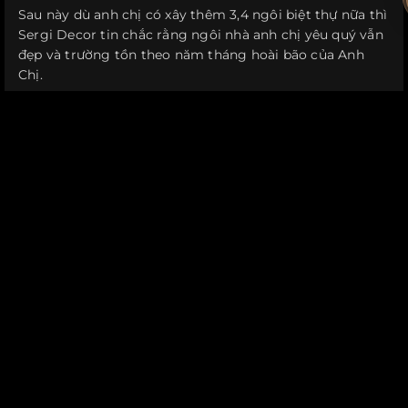
Sau này dù anh chị có xây thêm 3,4 ngôi biệt thự nữa thì
Sergi Decor tin chắc rằng ngôi nhà anh chị yêu quý vẫn
đẹp và trường tồn theo năm tháng hoài bão của Anh
Chị.
—————————————————-
Thiết kế không giống như luật sư, họ không tính phí tư
vấn cho lần đầu gặp mặt.
Mọi thắc mắc về sắt mỹ thuật cho tất cả hạng mục cửa
cổng, hàng rào, lan can, cầu thang , khung bông sắt mỹ
thuật cho ngôi nhà trong tương lai của anh chị hãy để
tôi giải quyết thay anh chị, với đội ngũ thiết kế giàu tính
mỹ thuật và tay nghề thợ thủ công chuyên môn cao
chắc chắn sẽ làm bạn hài lòng, hơn nữa khi đến với
chúng tôi bạn sẽ được cấp thiết kế miễn phí nếu chọn
chúng tôi là đơn vị cung cấp tất cả hạng mục sắt mỹ
thuật ( cửa cổng, lan can, cầu thang, khung bông) cho
cơ ngơi của anh chị.
Nếu bạn muốn tìm hiểu kỹ hơn về sắt mỹ thuật thì có