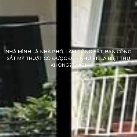
NHÀ MÌNH LÀ NHÀ PHỐ, LÀM CỔNG SẮT, BAN CÔNG
SẮT MỸ THUẬT CÓ ĐƯỢC ĐẸP NHƯ VILLA BIỆT THỰ
KHÔNG??? #31